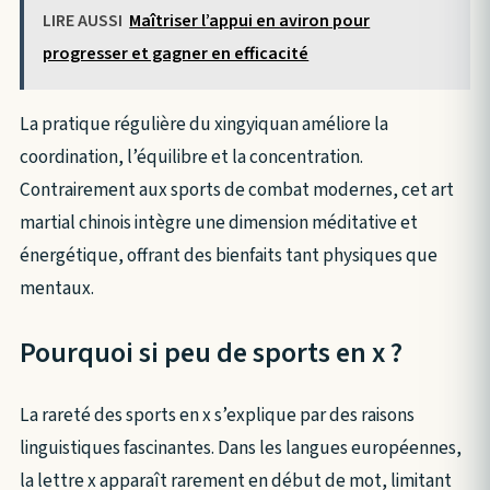
LIRE AUSSI
Maîtriser l’appui en aviron pour
progresser et gagner en efficacité
La pratique régulière du xingyiquan améliore la
coordination, l’équilibre et la concentration.
Contrairement aux sports de combat modernes, cet art
martial chinois intègre une dimension méditative et
énergétique, offrant des bienfaits tant physiques que
mentaux.
Pourquoi si peu de sports en x ?
La rareté des sports en x s’explique par des raisons
linguistiques fascinantes. Dans les langues européennes,
la lettre x apparaît rarement en début de mot, limitant