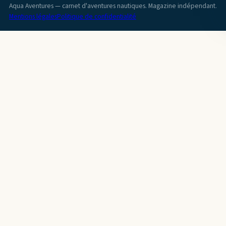
Aqua Aventures — carnet d'aventures nautiques. Magazine indépendant.
Mentions légales
Politique de confidentialité