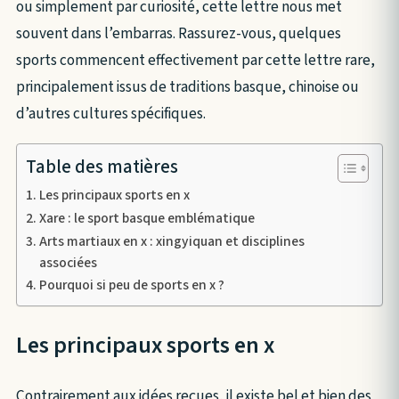
ou simplement par curiosité, cette lettre nous met
souvent dans l’embarras. Rassurez-vous, quelques
sports commencent effectivement par cette lettre rare,
principalement issus de traditions basque, chinoise ou
d’autres cultures spécifiques.
Table des matières
Les principaux sports en x
Xare : le sport basque emblématique
Arts martiaux en x : xingyiquan et disciplines
associées
Pourquoi si peu de sports en x ?
Les principaux sports en x
Contrairement aux idées reçues, il existe bel et bien des