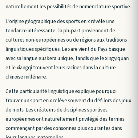
naturellement les possibilités de nomenclature sportive.
L’origine géographique des sports en x révèle une
tendance intéressante : la plupart proviennent de
cultures non-européennes ou de régions aux traditions
linguistiques spécifiques. Le xare vient du Pays basque
avec sa langue euskera unique, tandis que le xingyiquan
et le xiangqi trouvent leurs racines dans la culture
chinoise millénaire.
Cette particularité linguistique explique pourquoi
trouver un sport en x relève souvent du défi lors des jeux
de mots. Les créateurs de disciplines sportives
européennes ont naturellement privilégié des termes
commençant par des consonnes plus courantes dans
leurs langues maternelles.