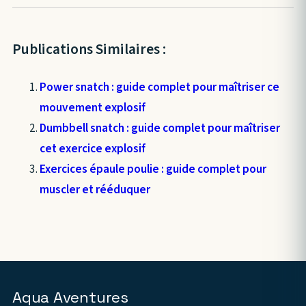
Publications Similaires :
Power snatch : guide complet pour maîtriser ce
mouvement explosif
Dumbbell snatch : guide complet pour maîtriser
cet exercice explosif
Exercices épaule poulie : guide complet pour
muscler et rééduquer
Aqua Aventures