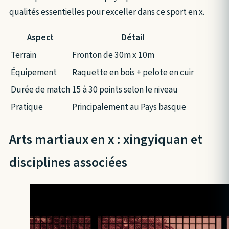
qualités essentielles pour exceller dans ce sport en x.
Aspect
Détail
Terrain
Fronton de 30m x 10m
Équipement
Raquette en bois + pelote en cuir
Durée de match
15 à 30 points selon le niveau
Pratique
Principalement au Pays basque
Arts martiaux en x : xingyiquan et
disciplines associées