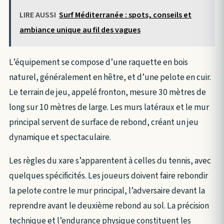
LIRE AUSSI
Surf Méditerranée : spots, conseils et
ambiance unique au fil des vagues
L’équipement se compose d’une raquette en bois
naturel, généralement en hêtre, et d’une pelote en cuir.
Le terrain de jeu, appelé fronton, mesure 30 mètres de
long sur 10 mètres de large. Les murs latéraux et le mur
principal servent de surface de rebond, créant un jeu
dynamique et spectaculaire.
Les règles du xare s’apparentent à celles du tennis, avec
quelques spécificités. Les joueurs doivent faire rebondir
la pelote contre le mur principal, l’adversaire devant la
reprendre avant le deuxième rebond au sol. La précision
technique et l’endurance physique constituent les