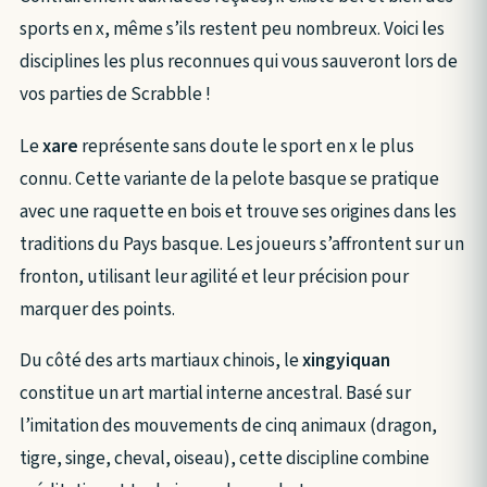
sports en x, même s’ils restent peu nombreux. Voici les
disciplines les plus reconnues qui vous sauveront lors de
vos parties de Scrabble !
Le
xare
représente sans doute le sport en x le plus
connu. Cette variante de la pelote basque se pratique
avec une raquette en bois et trouve ses origines dans les
traditions du Pays basque. Les joueurs s’affrontent sur un
fronton, utilisant leur agilité et leur précision pour
marquer des points.
Du côté des arts martiaux chinois, le
xingyiquan
constitue un art martial interne ancestral. Basé sur
l’imitation des mouvements de cinq animaux (dragon,
tigre, singe, cheval, oiseau), cette discipline combine