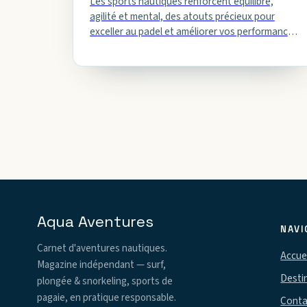
Les sports nautiques renforcent équilibre,
agilité et mental, des atouts précieux pour
exceller au padel et améliorer vos performances
sur le court.
Aqua Aventures
NAVI
Carnet d'aventures nautiques.
Accuei
Magazine indépendant — surf,
Desti
plongée & snorkeling, sports de
pagaie, en pratique responsable.
Conta