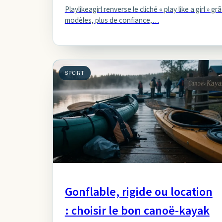
Playlikeagirl renverse le cliché « play like a girl »
modèles, plus de confiance,…
SPORT
Gonflable, rigide ou location
: choisir le bon canoë-kayak