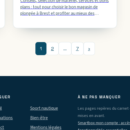
Conseils, sélection de matériel, services et bons
plans : tout pour choisir le bon magasin de
plongée à Brest et profiter au mieux des
équipements adaptés…
1
2
…
7
›
GUER
À NE PAS MANQUER
l
Sport nautique
Les pages repères du carnet 
mises en avant.
nations
Bien-être
Smartbox mon compte : accès
ct
Mentions légales