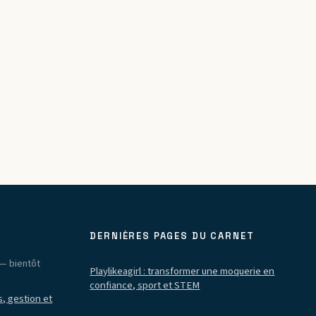
DERNIÈRES PAGES DU CARNET
— bientôt
Playlikeagirl : transformer une moquerie en
confiance, sport et STEM
, gestion et