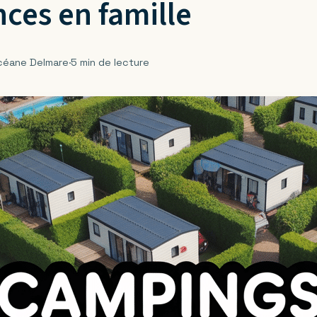
ces en famille
céane Delmare
·
5 min de lecture