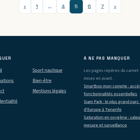
‹
1
…
4
5
6
7
›
GUER
À NE PAS MANQUER
l
Sport nautique
Les pages repères du carnet 
mises en avant.
nations
Bien-être
Smartbox mon compte : accès
ct
Mentions légales
fonctionnalités essentielles
entialité
Siam Park : le plus grand parc
d'Europe à Tenerife
Saturation en oxygène : vale
mesure et surveillance