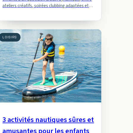
ateliers créatifs, soirées clubbing adaptées et
expériences culturelles enrichissantes.
LOISIRS
3 activités nautiques sûres et
amusantes pour les enfants