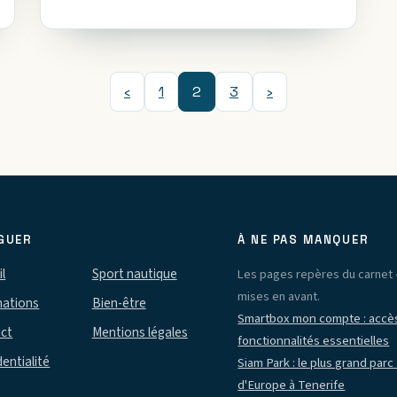
et physique.
‹
1
2
3
›
GUER
À NE PAS MANQUER
l
Sport nautique
Les pages repères du carnet 
mises en avant.
nations
Bien-être
Smartbox mon compte : accès
ct
Mentions légales
fonctionnalités essentielles
entialité
Siam Park : le plus grand parc
d'Europe à Tenerife