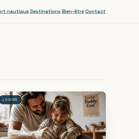
rt nautique
Destinations
Bien-être
Contact
LOISIRS