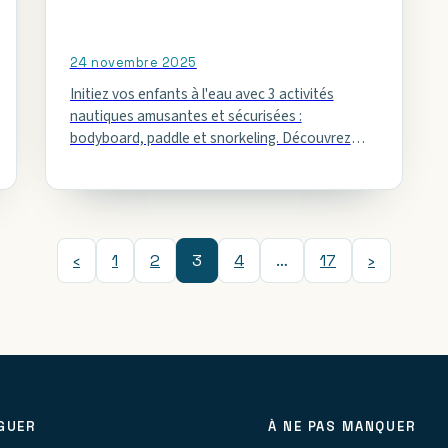
24 novembre 2025
Initiez vos enfants à l'eau avec 3 activités
nautiques amusantes et sécurisées :
bodyboard, paddle et snorkeling. Découvrez
leurs bienfaits et conseils pratiques.
‹
1
2
3
4
…
17
›
GUER
À NE PAS MANQUER