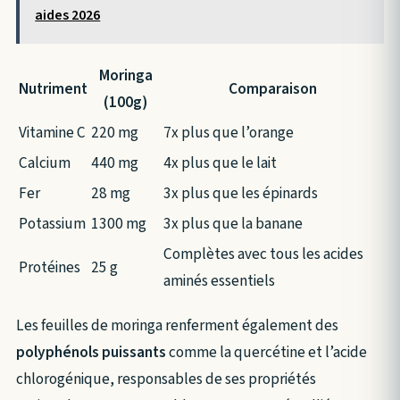
aides 2026
Moringa
Nutriment
Comparaison
(100g)
Vitamine C
220 mg
7x plus que l’orange
Calcium
440 mg
4x plus que le lait
Fer
28 mg
3x plus que les épinards
Potassium
1300 mg
3x plus que la banane
Complètes avec tous les acides
Protéines
25 g
aminés essentiels
Les feuilles de moringa renferment également des
polyphénols puissants
comme la quercétine et l’acide
chlorogénique, responsables de ses propriétés