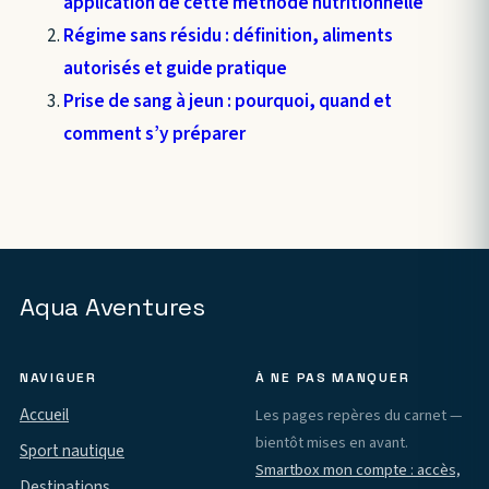
application de cette méthode nutritionnelle
Régime sans résidu : définition, aliments
autorisés et guide pratique
Prise de sang à jeun : pourquoi, quand et
comment s’y préparer
Aqua Aventures
NAVIGUER
À NE PAS MANQUER
Accueil
Les pages repères du carnet —
bientôt mises en avant.
Sport nautique
Smartbox mon compte : accès,
Destinations